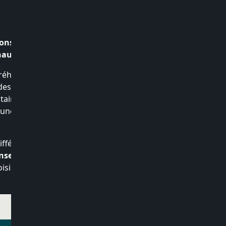
onseils en luminaires
naut
.
réhabilitée en
showroom
des matériaux bruts. Sur
entaine de marques que
une place de choix, avec
différents types de
sources
nseiller en luminaires
,
isir vos
lampes Braga
.