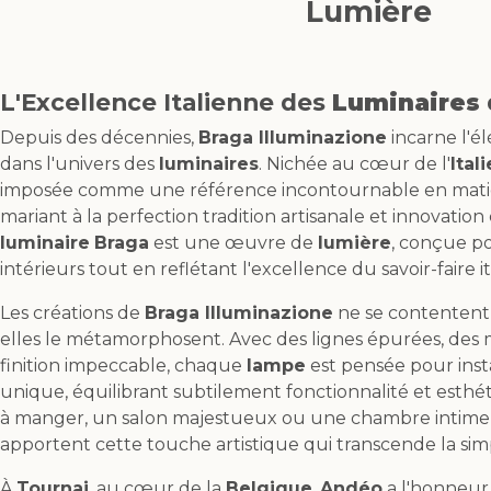
Lumière
L'Excellence Italienne des
Luminaires
Depuis des décennies,
Braga Illuminazione
incarne l'él
dans l'univers des
luminaires
. Nichée au cœur de l'
Itali
imposée comme une référence incontournable en matièr
mariant à la perfection tradition artisanale et innovati
luminaire
Braga
est une œuvre de
lumière
, conçue po
intérieurs tout en reflétant l'excellence du savoir-faire it
Les créations de
Braga Illuminazione
ne se contentent 
elles le métamorphosent. Avec des lignes épurées, des
finition impeccable, chaque
lampe
est pensée pour ins
unique, équilibrant subtilement fonctionnalité et esthét
à manger, un salon majestueux ou une chambre intime,
apportent cette touche artistique qui transcende la sim
À
Tournai
, au cœur de la
Belgique
,
Andéo
a l'honneur 