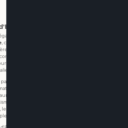
d'Exception
égance et la sophistication
e
, cette maison s'est
e de design et de qualité,
on contemporaine. Chaque
ur sublimer les espaces
alien.
pas d'éclairer un espace,
 matériaux nobles et une
taurer une atmosphère
isme. Que ce soit une salle
 les
luminaires Braga
ple décoration.
d'être revendeur officiel de