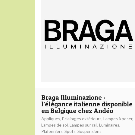
Braga Illuminazione :
l’élégance italienne disponible
en Belgique chez Andéo
Appliques
,
Eclairages extérieurs
,
Lampes à poser
,
Lampes de sol
,
Lampes sur rail
,
Luminaires
,
Plafonniers
,
Spots
,
Suspensions