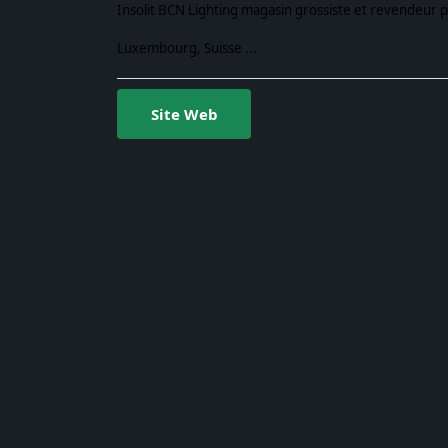
Insolit BCN Lighting magasin grossiste et revendeur 
Luxembourg, Suisse ...
Site Web