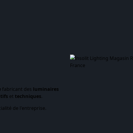
e
fabricant des
luminaires
tifs
et
techniques
.
alité de l'entreprise.