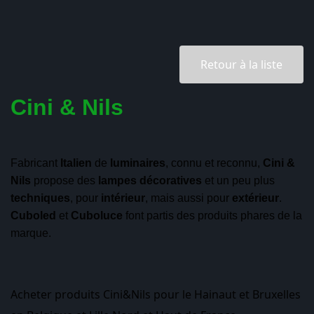
Retour à la liste
Cini & Nils
Fabricant
Italien
de
luminaires
, connu et reconnu,
Cini &
Nils
propose des
lampes
décoratives
et un peu plus
techniques
, pour
intérieur
, mais aussi pour
extérieur
.
Cuboled
et
Cuboluce
font partis des produits phares de la
marque.
Acheter produits Cini&Nils pour le Hainaut et Bruxelles