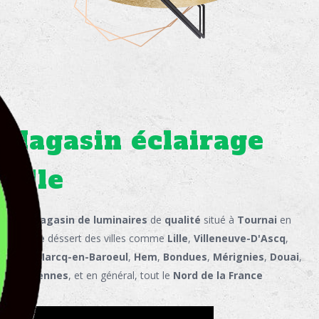
Magasin éclairage
Lille
Notre
magasin de luminaires
de
qualité
situé à
Tournai
en
Belgique
déssert des villes comme
Lille
,
Villeneuve-D'Ascq
,
Seclin
,
Marcq-en-Baroeul
,
Hem
,
Bondues
,
Mérignies
,
Douai
,
Valenciennes
, et en général, tout le
Nord de la France