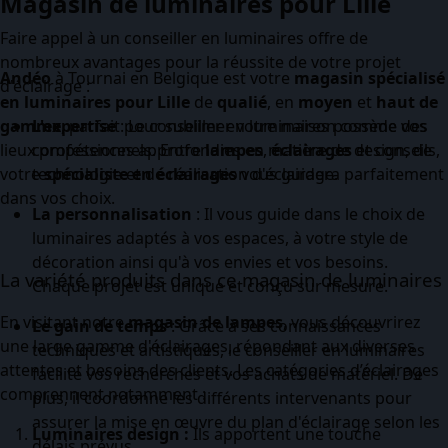
Magasin de luminaires pour Lille
Faire appel à un conseiller en luminaires offre de
nombreux avantages pour la réussite de votre projet
Andéo
à Tournai en Belgique est votre
magasin spécialisé
d'éclairage :
en luminaires pour Lille
de
qualié
, en
moyen
et
haut de
gamme
L'expertise
, parfait pour sublimer votre maison comme vos
: Le conseiller en luminaires possède des
lieux professionnels. Entre
compétences approfondies en matière de design, de
lampes
,
éclairages
et conseils,
votre
technologie et de réalisation d'éclairage.
spécialiste en éclairages
vous guidera parfaitement
dans vos choix.
La personnalisation
: Il vous guide dans le choix de
luminaires adaptés à vos espaces, à votre style de
décoration ainsi qu'à vos envies et vos besoins.
La variété produits dans ce magasin de luminaires
Chaque projet est unique et conçu sur mesure.
En visitant notre
magasin de lampes
, vous découvrirez
Le gain de temps
: Grâce à ses connaissances
une large gamme d'éclairages, répondant aux diverses
techniques et artistiques, le conseiller en luminaires
attentes et besoins des clients. Les catégories d’éclairages
facilite vos recherches et vos achats de matériel. De
comprennent notamment :
plus, il coordonne les différents intervenants pour
assurer la mise en œuvre du plan d'éclairage selon les
Luminaires design :
Ils apportent une touche
délais prévus.