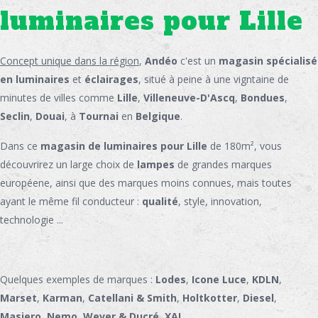
luminaires pour Lille
Concept unique dans la région
,
Andéo
c'est un
magasin spécialisé
en luminaires
et
éclairages
, situé à peine à une vigntaine de
minutes de villes comme
Lille
,
Villeneuve-D'Ascq
,
Bondues
,
Seclin
,
Douai
, à
Tournai
en
Belgique
.
Dans ce
magasin de luminaires pour Lille
de 180m², vous
découvrirez un large choix de
lampes
de grandes marques
européene, ainsi que des marques moins connues, mais toutes
ayant le même fil conducteur :
qualité
, style, innovation,
technologie ...
Quelques exemples de marques :
Lodes
,
Icone Luce
,
KDLN
,
Marset
,
Karman
,
Catellani & Smith
,
Holtkotter
,
Diesel
,
Masiero
,
Nemo
,
Wever & Ducré
,
XAL
...