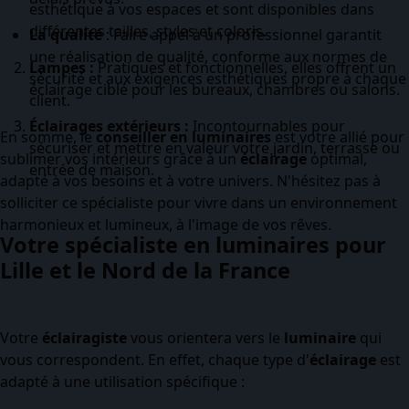
esthétique à vos espaces et sont disponibles dans
différentes tailles, styles et coloris.
La qualité
: Faire appel à un professionnel garantit
une réalisation de qualité, conforme aux normes de
Lampes :
Pratiques et fonctionnelles, elles offrent un
sécurité et aux exigences esthétiques propre à chaque
éclairage ciblé pour les bureaux, chambres ou salons.
client.
Éclairages extérieurs :
Incontournables pour
En somme, le
conseiller en luminaires
est votre allié pour
sécuriser et mettre en valeur votre jardin, terrasse ou
sublimer vos intérieurs grâce à un
éclairage
optimal,
entrée de maison.
adapté à vos besoins et à votre univers. N'hésitez pas à
solliciter ce spécialiste pour vivre dans un environnement
harmonieux et lumineux, à l'image de vos rêves.
Votre spécialiste en luminaires pour
Lille et le Nord de la France
Votre
éclairagiste
vous orientera vers le
luminaire
qui
vous correspondent. En effet, chaque type d'
éclairage
est
adapté à une utilisation spécifique :