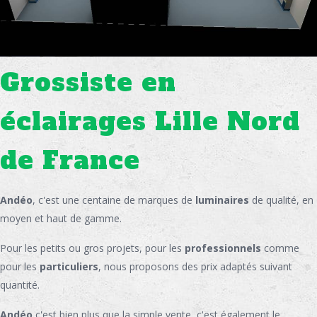
Grossiste en
éclairages Lille Nord
de France
Andéo
, c'est une centaine de marques de
luminaires
de qualité, en
moyen et haut de gamme.
Pour les petits ou gros projets, pour les
professionnels
comme
pour les
particuliers
, nous proposons des prix adaptés suivant
quantité.
Andéo
c'est bien plus que la simple vente, c'est également le