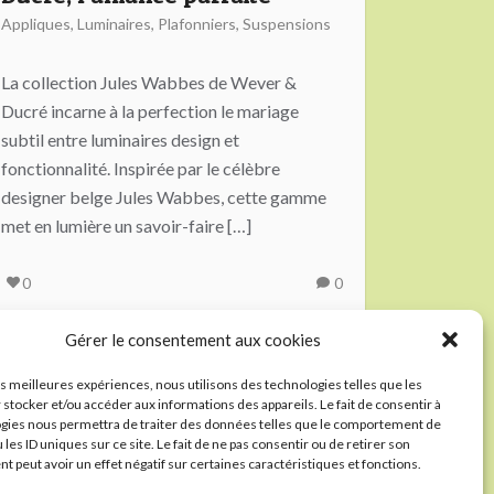
Appliques
,
Luminaires
,
Plafonniers
,
Suspensions
La collection Jules Wabbes de Wever &
Ducré incarne à la perfection le mariage
subtil entre luminaires design et
fonctionnalité. Inspirée par le célèbre
designer belge Jules Wabbes, cette gamme
met en lumière un savoir-faire […]
0
0
Gérer le consentement aux cookies
les meilleures expériences, nous utilisons des technologies telles que les
 stocker et/ou accéder aux informations des appareils. Le fait de consentir à
gies nous permettra de traiter des données telles que le comportement de
 les ID uniques sur ce site. Le fait de ne pas consentir ou de retirer son
 peut avoir un effet négatif sur certaines caractéristiques et fonctions.
rmations présentées dans cet article sont données à