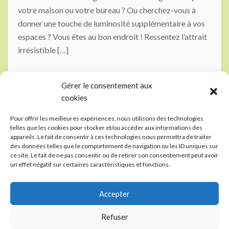
votre maison ou votre bureau ? Ou cherchez-vous à
donner une touche de luminosité supplémentaire à vos
espaces ? Vous êtes au bon endroit ! Ressentez l’attrait
irrésistible […]
0
0
Gérer le consentement aux
cookies
Posts
1
2
Next
Pour offrir les meilleures expériences, nous utilisons des technologies
navigation
telles que les cookies pour stocker et/ou accéder aux informations des
appareils. Le fait de consentir à ces technologies nous permettra de traiter
des données telles que le comportement de navigation ou les ID uniques sur
ce site. Le fait de ne pas consentir ou de retirer son consentement peut avoir
un effet négatif sur certaines caractéristiques et fonctions.
Editeur responsable et mentions légales voir andeo.be
Les données techniques et informations présentées dans cet
Accepter
article sont données à titre indicatif et ne sont pas
contractuelles. Cet article est une présentation de produit à
Refuser
titre d'exemple et d'inspiration, et non un descriptif de vente.